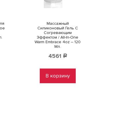
ля
Массажный
ное
Силиконовый Гель С
Согревающим
л.
Эффектом / All-In-One
Warm Embrace 4oz – 120
Мл.
4561
Р
В корзину