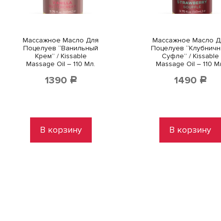
Массажное Масло Для
Массажное Масло Д
Поцелуев “Ванильный
Поцелуев “Клубнич
Крем” / Kissable
Суфле” / Kissable
Massage Oil – 110 Мл.
Massage Oil – 110 М
1390
1490
Р
Р
В корзину
В корзину