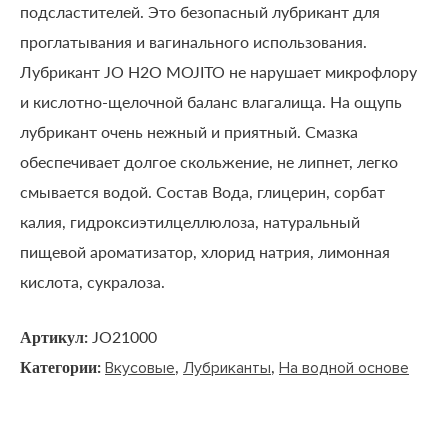
подсластителей. Это безопасный лубрикант для
проглатывания и вагинального использования.
Лубрикант JO H2O MOJITO не нарушает микрофлору
и кислотно-щелочной баланс влагалища. На ощупь
лубрикант очень нежный и приятный. Смазка
обеспечивает долгое скольжение, не липнет, легко
смывается водой. Состав Вода, глицерин, сорбат
калия, гидроксиэтилцеллюлоза, натуральный
пищевой ароматизатор, хлорид натрия, лимонная
кислота, сукралоза.
Артикул:
JO21000
Категории:
,
,
Вкусовые
Лубриканты
На водной основе