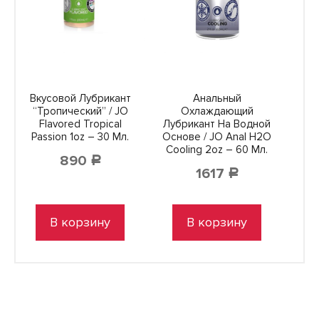
Вкусовой Лубрикант
Анальный
“Тропический” / JO
Охлаждающий
Flavored Tropical
Лубрикант На Водной
Passion 1oz – 30 Мл.
Основе / JO Anal H2O
Cooling 2oz – 60 Мл.
890
Р
1617
Р
В корзину
В корзину