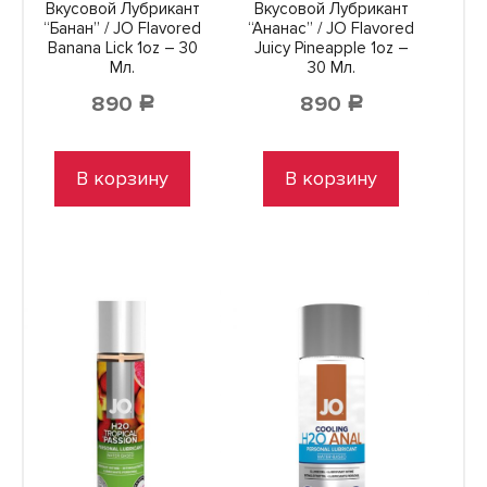
Вкусовой Лубрикант
Вкусовой Лубрикант
“Банан” / JO Flavored
“Ананас” / JO Flavored
Banana Lick 1oz – 30
Juicy Pineapple 1oz –
Мл.
30 Мл.
890
890
Р
Р
В корзину
В корзину