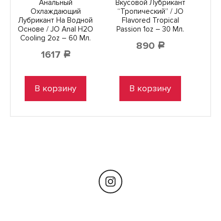
Анальный
Вкусовой Лубрикант
Охлаждающий
“Тропический” / JO
Лубрикант На Водной
Flavored Tropical
Основе / JO Anal H2O
Passion 1oz – 30 Мл.
Cooling 2oz – 60 Мл.
890
Р
1617
Р
В корзину
В корзину