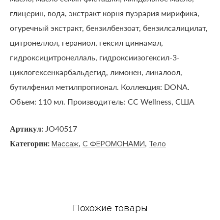
глицерин, вода, экстракт корня пуэрария мирифика,
огуречный экстракт, бензилбензоат, бензилсалицилат,
цитронеллол, гераниол, гексил циннамал,
гидроксицитронеллаль, гидроксиизогексил-3-
циклогексенкарбальдегид, лимонен, линалоол,
бутилфенил метилпропионал. Коллекция: DONA.
Объем: 110 мл. Производитель: CC Wellness, США
Артикул:
JO40517
Категории:
,
,
Массаж
С ФЕРОМОНАМИ
Тело
Похожие товары