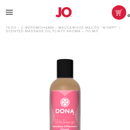
ТЕЛО
С ФЕРОМОНАМИ
МАССАЖНОЕ МАСЛО “ФЛИРТ” /
SCENTED MASSAGE OIL FLIRTY AROMA – 110 МЛ.