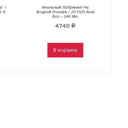
” /
Анальный Лубрикант На
O 4
Водной Основе / JO H2O Anal
8oz – 240 Мл.
4740
Р
В корзину