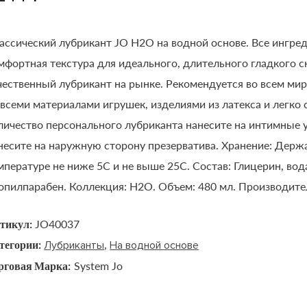
ассический лубрикант JO H2O на водной основе. Все ингре
мфортная текстура для идеального, длительного гладкого 
чественный лубрикант на рынке. Рекомендуется во всем ми
 всеми материалами игрушек, изделиями из латекса и легк
личество персонального лубриканта нанесите на интимные у
несите на наружную сторону презерватива. Хранение: Держа
мпературе не ниже 5С и не выше 25С. Состав: Глицерин, во
опилпарабен. Коллекция: H2O. Объем: 480 мл. Производите
тикул:
JO40037
тегории:
,
Лубриканты
На водной основе
рговая Марка:
System Jo