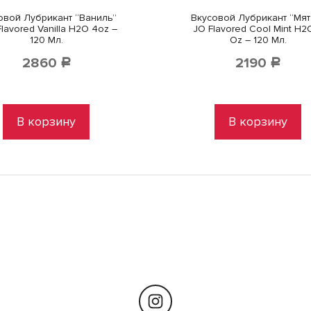
овой Лубрикант “Ваниль”
Вкусовой Лубрикант “Мята
Flavored Vanilla H2O 4oz –
JO Flavored Cool Mint H2
120 Мл.
Oz – 120 Мл.
2860
2190
Р
Р
В корзину
В корзину