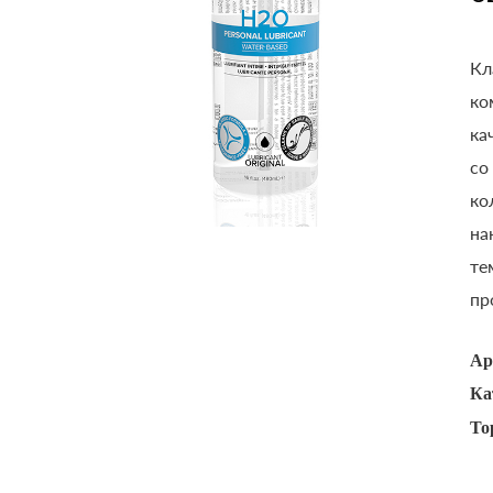
Кл
ко
ка
со
ко
на
те
пр
Ар
Ка
То